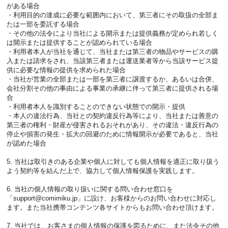
がある場合
・利用目的の達成に必要な範囲内において、第三者にその取扱の全部ま
たは一部を委託する場合
・その他の法令により当社による開示または提供義務が定められ若しく
は開示または提供することが認められている場合
・利用者本人が当社を通じて、当社または第三者の物品やサービスの購
入または請求をされ、当該第三者または運送業者等から当該サービス提
供に必要な情報の提供を求められた場合
・当社が営業の全部または一部を第三者に譲渡するか、あるいは合併、
会社分割その他の事由による事業の承継に伴って第三者に提供される場
合
・利用者本人を識別することのできない状態での開示・提供
・本人の違法行為、当社との契約違反行為等により、当社または善意の
第三者の権利・財産が侵害されるおそれがあり、その違法・違反行為の
停止や損害の発生・拡大の回避のために情報開示が必要であると、当社
が認めた場合
5. 当社は取引きのある企業や個人に対しても個人情報を適正に取り扱う
よう契約等を結んだ上で、協力して個人情報保護を実践します。
6. 当社の個人情報の取り扱いに関する問い合わせ窓口を
「support@comimiku.jp」に設け、お客様からのお問い合わせに対応し
ます。また当社携帯コンテンツ各サイトからもお問い合わせ頂けます。
7. 当社では、お客さまの個人情報の保護を図るために、また法令その他