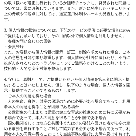
の取り扱いが適正に行われているか随時チェックし、発見された問題に
ついては、常に改善していきます。また、新たに発生したセキュリティ
上の脅威や問題点に対しては、適宜運用体制やルールの見直しを行いま
す。
3. 個人情報の収集については、下記のサービス提供に必要な場合にのみ
ご提供をお願いしており、その目的以外で個人情報を利用しません。
・各種お問い合わせの回答
・会員登録
また、お客様から個人情報の開示、訂正、削除を求められた場合、ご本
人の意思を可能な限り尊重します。個人情報が社外に漏れたり、不当に
改ざんされるなどのトラブルによってご迷惑をかけることの無いよう、
技術的・人的な安全対策を整備します。
4.当社は、原則として、ご提供いただいた個人情報を第三者に開示・提
供することはいたしません。但し、以下のような場合、個人の情報を開
示・提供することができるものとします。
・ご本人の同意を得た場合
・人の生命、身体、財産の保護のために必要がある場合であって、利用
者本人の同意を得ることが困難である場合
・公衆衛生の向上または児童の健全な育成の推進のために特に必要があ
る場合であって、本人の同意を得ることが困難である場合
・国の機関若しくは地方公共団体またはその委託を受けた者が法令の定
める事務を遂行することに対して協力する必要がある場合であって、利
用者本人の同意を得ることにより当該事務の遂行に支障を及ぼすおそれ